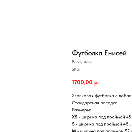
Футболка Енисей
Bandy store
SKU:
1700,00
р.
Хлопковая футболка с добав
Стандартная посадка.
Размеры:
XS
- ширина под проймой 45 
S
- ширина под проймой 48 , 
M
- ширина под проймой 52 с