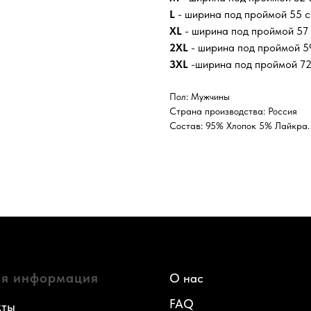
L
- ширина под проймой 55 см
XL
- ширина под проймой 57 
2XL
- ширина под проймой 59
3XL
-ширина под проймой 72 
Пол: Мужчины
Страна производства: Россия
Состав: 95% Хлопок 5% Лайкра.
я информация
О нас
FAQ
кты