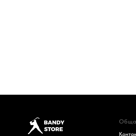
Обща
Конта