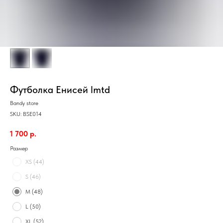
Футболка Енисей lmtd
Bandy store
SKU:
BSE014
1 700
р.
Размер
XS (44)
S (46)
M (48)
L (50)
XL (52)