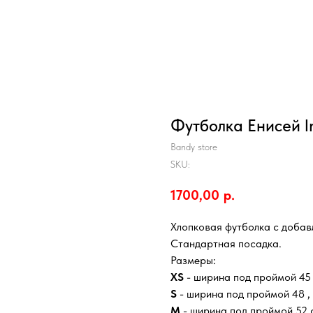
Футболка Енисей l
Bandy store
SKU:
1700,00
р.
Хлопковая футболка с добав
Стандартная посадка.
Размеры:
XS
- ширина под проймой 45 
S
- ширина под проймой 48 , 
M
- ширина под проймой 52 с