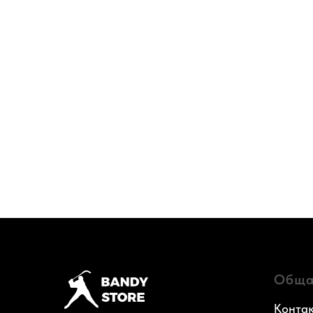
Обща
Конта