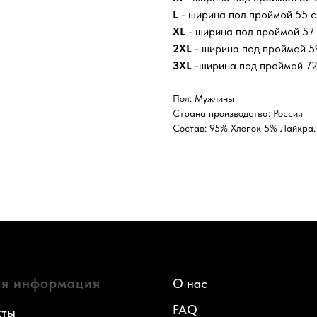
L
- ширина под проймой 55 см
XL
- ширина под проймой 57 
2XL
- ширина под проймой 59
3XL
-ширина под проймой 72 
Пол: Мужчины
Страна производства: Россия
Состав: 95% Хлопок 5% Лайкра.
я информация
О нас
FAQ
кты